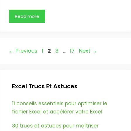
Read more
Page
Page
Page
Page
←
Previous
1
2
3
…
17
Next
→
Excel Trucs Et Astuces
11 conseils essentiels pour optimiser le
fichier Excel et accélérer votre Excel
30 trucs et astuces pour maîtriser