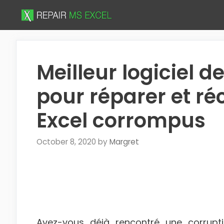
Skip
to
content
Meilleur logiciel d
pour réparer et ré
Excel corrompus
October 8, 2020
by
Margret
Avez-vous déjà rencontré une corrupt