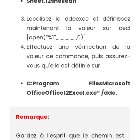
Sheet.12shelledit
Localisez le ddeexec et définissez
maintenant la valeur sur ceci
[open(“%1”,,,,,,,,,,,,,,,,,0)].
Effectuez une vérification de la
valeur de commande, puis assurez-
vous qu’elle est définie sur:
C:Program FilesMicrosoft
OfficeOffice12Excel.exe” /dde.
Remarque
:
Gardez à l’esprit que le chemin est