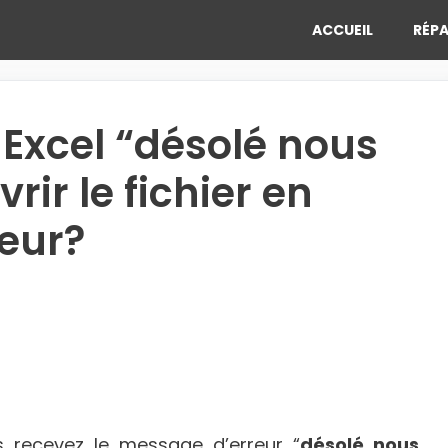
ACCUEIL
RÉPA
Excel “désolé nous
ir le fichier en
eur?
us recevez le message d’erreur “
désolé nous