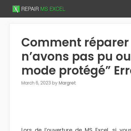
Skip
to
content
Comment réparer 
n’avons pas pu ouvr
mode protégé” Err
March 6, 2023
by
Margret
Lors de l’ouverture de MS Excel, si vo