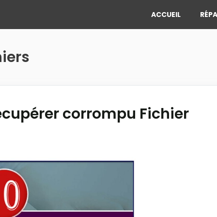
ACCUEIL
RÉPA
hiers
écupérer corrompu Fichier