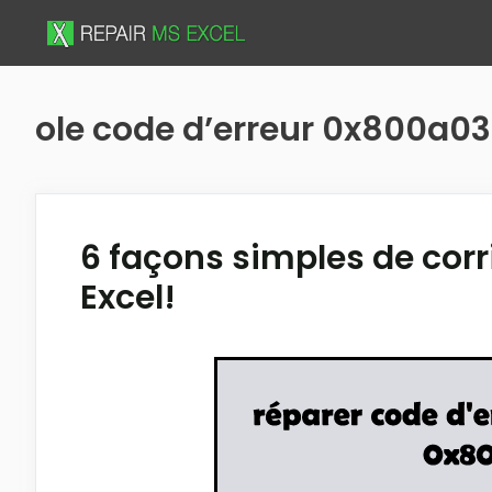
Skip
to
content
ole code d’erreur 0x800a0
6 façons simples de corr
Excel!