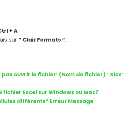
Ctrl + A
puis sur
” Clair Formats “.
s ouvrir le fichier’ (Nom de fichier) ‘ Xlsx’
 fichier Excel sur Windows ou Mac?
ellules différents” Erreur Message