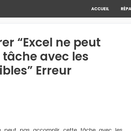
ACCUEIL
RÉPA
er “Excel ne peut
 tâche avec les
bles” Erreur
ne peut pas accomplir cette tâche avec les