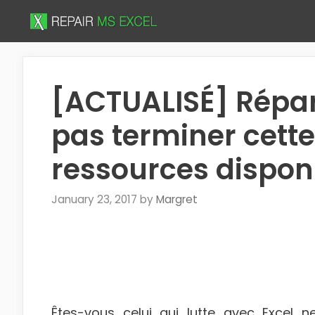
Skip
to
content
[ACTUALISÉ] Répar
pas terminer cette
ressources disponi
January 23, 2017
by
Margret
Êtes-vous celui qui lutte avec Excel 