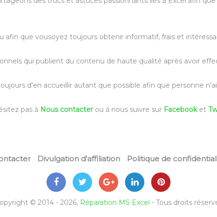
artageons des trucs et astuces passionnants liés à Excel afin qu
fin que vousoyez toujours obtenir informatif, frais et intéress
ionnels qui publient du contenu de haute qualité après avoir effe
ours d'en accueillir autant que possible afin que personne n'ait
ésitez pas à
Nous contacter
ou à nous suivre sur
Facebook
et
Tw
ontacter
Divulgation d'affiliation
Politique de confidential
opyright © 2014 - 2026,
Réparation MS Excel
- Tous droits réserv