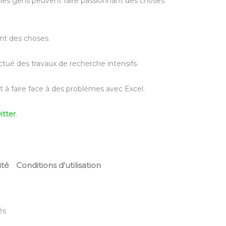
e les gens peuvent faire passionnant des choses
ant des choses.
ctué des travaux de recherche intensifs.
 à faire face à des problèmes avec Excel.
itter
.
ité
Conditions d'utilisation
és