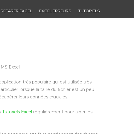
RÉPARER EXCEL
EXCEL ERREURS
TUTORIELS
à MS Excel.
lication très populaire qui est utilisée très
iculier lorsque la taille du fichier est un peu
récupérer leurs données cruciales.
s
Tutoriels Excel
régulièrement pour aider les