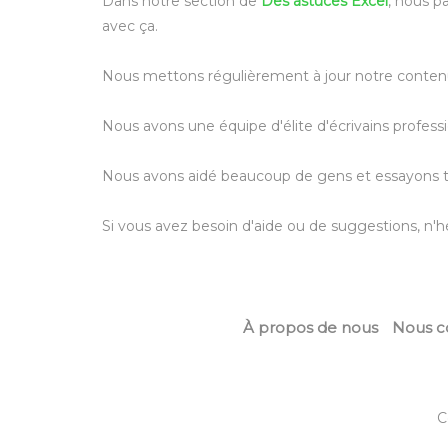
Dans notre section de
Des astuces Excel
, nous p
avec ça.
Nous mettons régulièrement à jour notre contenu a
Nous avons une équipe d'élite d'écrivains profess
Nous avons aidé beaucoup de gens et essayons touj
Si vous avez besoin d'aide ou de suggestions, n'h
À propos de nous
Nous c
C